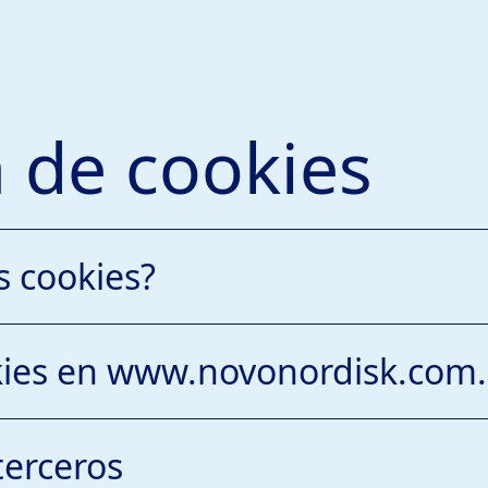
a de cookies
s cookies?
kies en www.novonordisk.com
w.novonordisk.com.pa] es
terceros